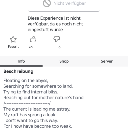
Nicht verfügbar
Diese Experience ist nicht
verfügbar, da es noch nicht
eingestuft wurde
Favorit
65
6
Info
Shop
Server
Beschreibung
Floating on the abyss, 

Searching for somewhere to land.

Trying to find internal bliss.

Reaching out for mother nature’s hand.

/--------------------------/

The current is leading me astray.

My raft has sprung a leak.

I don’t want to go this way.

For I now have become too weak.
