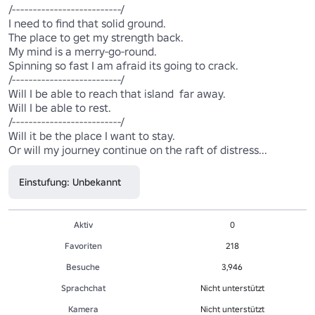
/--------------------------/

I need to find that solid ground.

The place to get my strength back.

My mind is a merry-go-round.

Spinning so fast I am afraid its going to crack.

/--------------------------/

Will I be able to reach that island  far away.

Will I be able to rest.

/--------------------------/

Will it be the place I want to stay.

Or will my journey continue on the raft of distress...
Einstufung: Unbekannt
Aktiv
0
Favoriten
218
Besuche
3,946
Sprachchat
Nicht unterstützt
Kamera
Nicht unterstützt