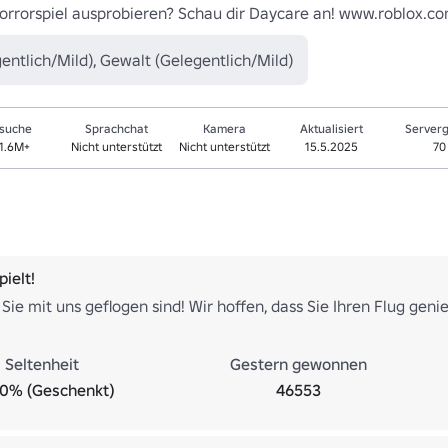
 Horrorspiel ausprobieren? Schau dir Daycare an! www.roblox
entlich/Mild), Gewalt (Gelegentlich/Mild)
suche
Sprachchat
Kamera
Aktualisiert
Server
1.6M+
Nicht unterstützt
Nicht unterstützt
15.5.2025
70
ielt!
Sie mit uns geflogen sind! Wir hoffen, dass Sie Ihren Flug genie
Seltenheit
Gestern gewonnen
.0% (Geschenkt)
46553