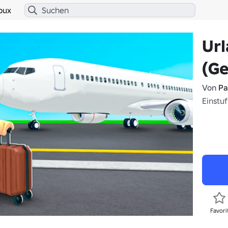
bux
Url
(Ge
Von
Pa
Einstu
Favori