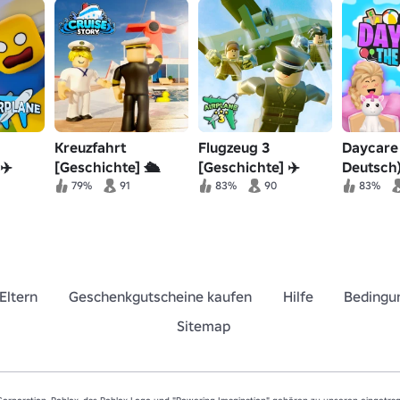
Kreuzfahrt
Flugzeug 3
Daycare 
✈️
[Geschichte] 🛳
[Geschichte] ✈️
Deutsch
79%
91
83%
90
83%
Eltern
Geschenkgutscheine kaufen
Hilfe
Bedingu
Sitemap