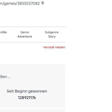
.com/games/3835537082 🍭
größe
Genre
Sub­gen­re
Adventure
Story
Verstoß melden
ßen ...
Seit Beginn gewonnen
128921176