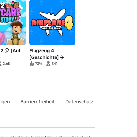
2 🎈 (Auf
Flugzeug 4
)
[Geschichte] ✈️
2.6K
73%
341
ngen
Barrierefreiheit
Datenschutz