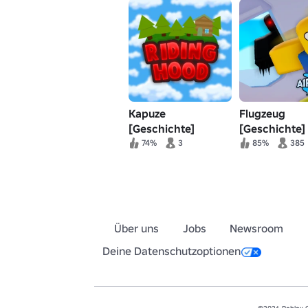
Kapuze
Flugzeug
[Geschichte]
[Geschichte] 
74%
3
85%
385
Über uns
Jobs
Newsroom
Deine Datenschutzoptionen