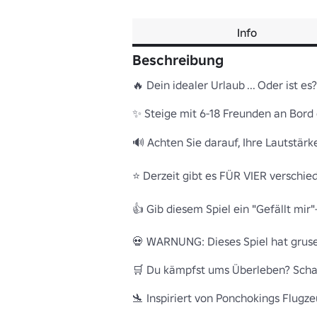
Info
Beschreibung
🔥 Dein idealer Urlaub ... Oder ist es? 
✨ Steige mit 6-18 Freunden an Bord e
🔊 Achten Sie darauf, Ihre Lautstärke
⭐ Derzeit gibt es FÜR VIER verschied
👍 Gib diesem Spiel ein "Gefällt mir"-
💀 WARNUNG: Dieses Spiel hat gruseli
🛒 Du kämpfst ums Überleben? Schau d
🛬 Inspiriert von Ponchokings Flugz