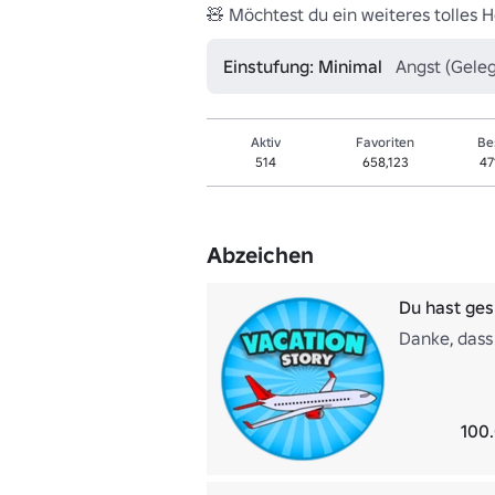
🧸 Möchtest du ein weiteres tolles
Einstufung: Minimal
Angst (Geleg
Aktiv
Favoriten
Be
514
658,123
47
Abzeichen
Du hast gesp
Danke, dass 
100