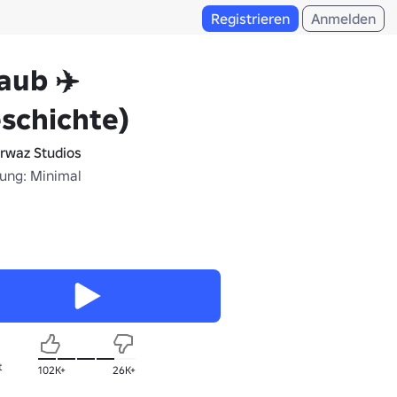
Registrieren
Anmelden
aub ✈️
schichte)
rwaz Studios
fung: Minimal
t
102K+
26K+