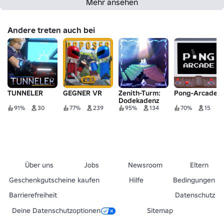
Mehr ansehen
Andere treten auch bei
TUNNELER
GEGNER VR
Zenith-Turm:
Pong-Arcade
Dodekadenz
91%
30
77%
239
95%
134
70%
15
Über uns
Jobs
Newsroom
Eltern
Geschenkgutscheine kaufen
Hilfe
Bedingungen
Barrierefreiheit
Datenschutz
Deine Datenschutzoptionen
Sitemap