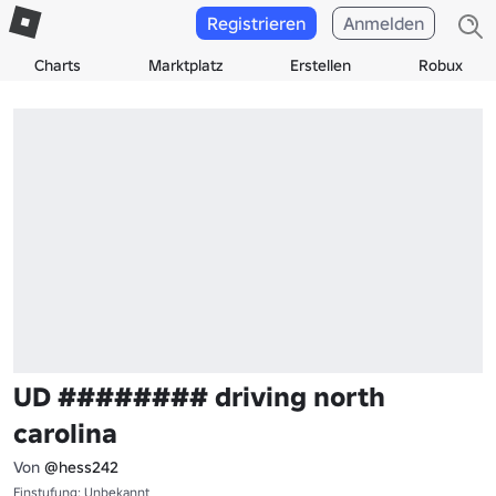
Registrieren
Anmelden
Charts
Marktplatz
Erstellen
Robux
UD ######## driving north
carolina
Von
@hess242
Einstufung: Unbekannt