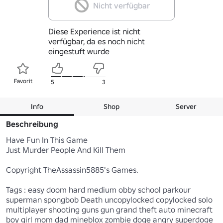
Nicht verfügbar
Diese Experience ist nicht
verfügbar, da es noch nicht
eingestuft wurde
Favorit
5
3
Info
Shop
Server
Beschreibung
Have Fun In This Game

Just Murder People And Kill Them

Copyright TheAssassin5885's Games.

Tags : easy doom hard medium obby school parkour 
superman spongbob Death uncopylocked copylocked solo 
multiplayer shooting guns gun grand theft auto minecraft 
boy girl mom dad mineblox zombie doge angry superdoge 