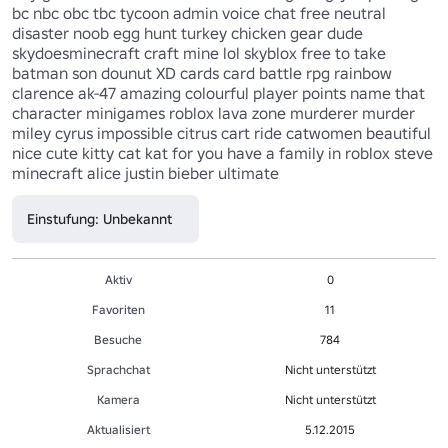
bc nbc obc tbc tycoon admin voice chat free neutral 
disaster noob egg hunt turkey chicken gear dude 
skydoesminecraft craft mine lol skyblox free to take 
batman son dounut XD cards card battle rpg rainbow 
clarence ak-47 amazing colourful player points name that 
character minigames roblox lava zone murderer murder 
miley cyrus impossible citrus cart ride catwomen beautiful 
nice cute kitty cat kat for you have a family in roblox steve 
minecraft alice justin bieber ultimate
Einstufung: Unbekannt
Aktiv
0
Favoriten
11
Besuche
784
Sprachchat
Nicht unterstützt
Kamera
Nicht unterstützt
Aktualisiert
5.12.2015