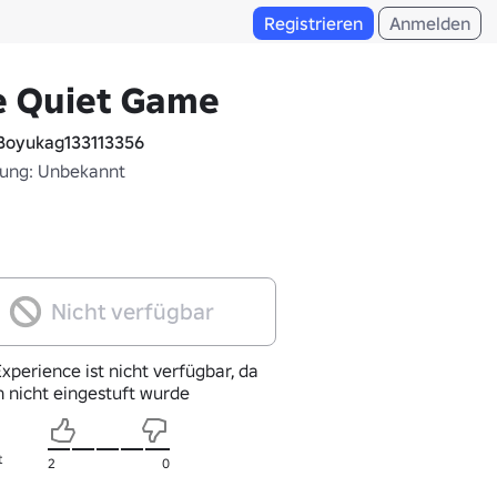
Registrieren
Anmelden
e Quiet Game
oyukag133113356
fung: Unbekannt
Nicht verfügbar
xperience ist nicht verfügbar, da
h nicht eingestuft wurde
t
2
0