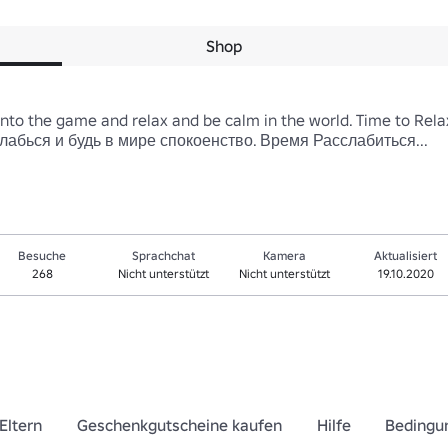
Shop
nto the game and relax and be calm in the world. Time to Relax 
лабься и будь в мире спокоенство. Время Расслабиться...
Besuche
Sprachchat
Kamera
Aktualisiert
268
Nicht unterstützt
Nicht unterstützt
19.10.2020
Eltern
Geschenkgutscheine kaufen
Hilfe
Bedingu