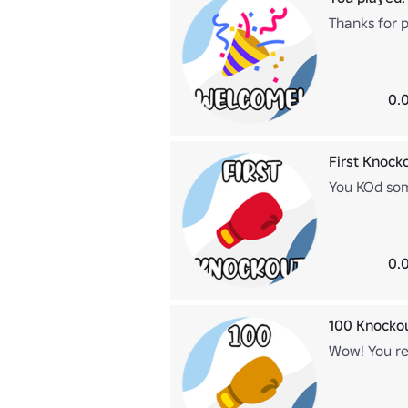
Thanks for p
0.
First Knock
You KOd so
0.
100 Knockou
Wow! You re