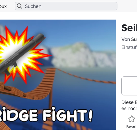
bux
Sei
Von
Su
Einstu
Diese E
es noc
Favori