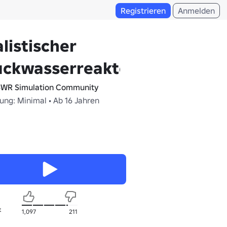
Registrieren
Anmelden
listischer
uckwasserreaktor
WR Simulation Community
ung: Minimal • Ab 16 Jahren
t
1,097
211