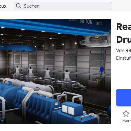
bux
Rea
Dr
Von
RB
Einstuf
Favori