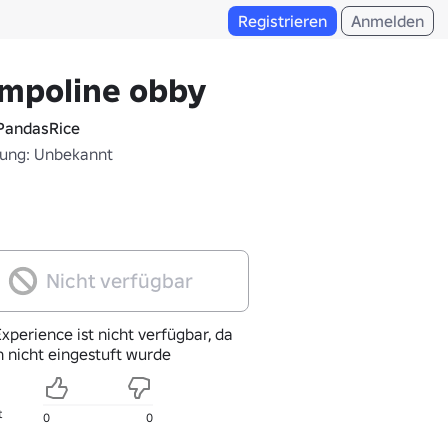
Registrieren
Anmelden
ampoline obby
andasRice
fung: Unbekannt
Nicht verfügbar
xperience ist nicht verfügbar, da
h nicht eingestuft wurde
t
0
0