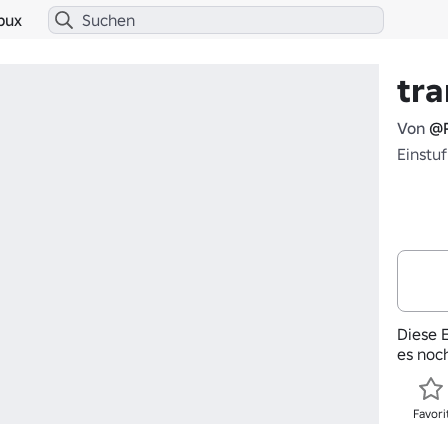
bux
tr
Von
@P
Einstu
Diese E
es noc
Favori