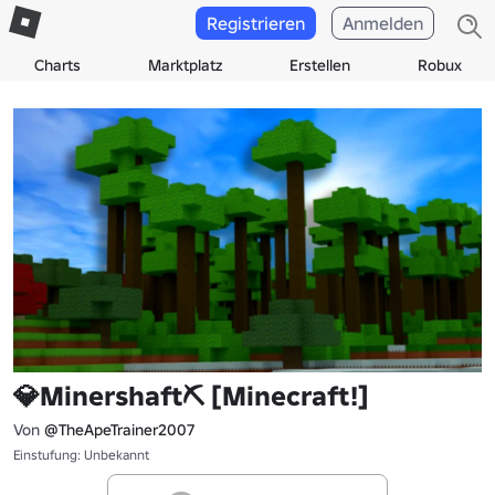
Registrieren
Anmelden
Charts
Marktplatz
Erstellen
Robux
💎Minershaft⛏️ [Minecraft!]
Von
@TheApeTrainer2007
Einstufung: Unbekannt