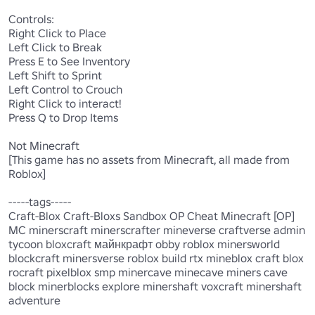
Controls: 

Right Click to Place 

Left Click to Break 

Press E to See Inventory 

Left Shift to Sprint 

Left Control to Crouch

Right Click to interact!

Press Q to Drop Items 

Not Minecraft

[This game has no assets from Minecraft, all made from 
Roblox]

-----tags-----

Craft-Blox Craft-Bloxs Sandbox OP Cheat Minecraft [OP] 
MC minerscraft minerscrafter mineverse craftverse admin 
tycoon bloxcraft майнкрафт obby roblox minersworld 
blockcraft minersverse roblox build rtx mineblox craft blox 
rocraft pixelblox smp minercave minecave miners cave 
block minerblocks explore minershaft voxcraft minershaft 
adventure