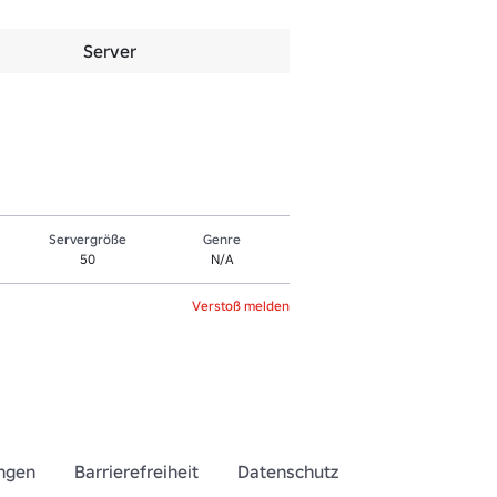
Server
Servergröße
Genre
50
N/A
Verstoß melden
ngen
Barrierefreiheit
Datenschutz