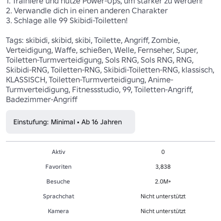
1. Trainiere und nutze Power-Ups, um stärker zu werden!

2. Verwandle dich in einen anderen Charakter

3. Schlage alle 99 Skibidi-Toiletten!

Tags: skibidi, skibid, skibi, Toilette, Angriff, Zombie, 
Verteidigung, Waffe, schießen, Welle, Fernseher, Super, 
Toiletten-Turmverteidigung, Sols RNG, Sols RNG, RNG, 
Skibidi-RNG, Toiletten-RNG, Skibidi-Toiletten-RNG, klassisch, 
KLASSISCH, Toiletten-Turmverteidigung, Anime-
Turmverteidigung, Fitnessstudio, 99, Toiletten-Angriff, 
Badezimmer-Angriff 
Einstufung: Minimal • Ab 16 Jahren
Aktiv
0
Favoriten
3,838
Besuche
2.0M+
Sprachchat
Nicht unterstützt
Kamera
Nicht unterstützt