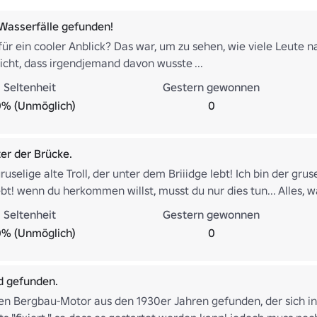
 Wasserfälle gefunden!
für ein cooler Anblick? Das war, um zu sehen, wie viele Leute 
icht, dass irgendjemand davon wusste ...
Seltenheit
Gestern gewonnen
0% (Unmöglich)
0
ter der Brücke.
gruselige alte Troll, der unter dem Briiidge lebt! Ich bin der grus
lebt! wenn du herkommen willst, musst du nur dies tun... Alles, was 
es in den Kommentaren von 15 Orten.
Seltenheit
Gestern gewonnen
0% (Unmöglich)
0
d gefunden.
en Bergbau-Motor aus den 1930er Jahren gefunden, der sich in 