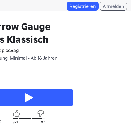
Registrieren
Anmelden
rrow Gauge
ls Klassisch
iplocBag
ung: Minimal • Ab 16 Jahren
t
891
97