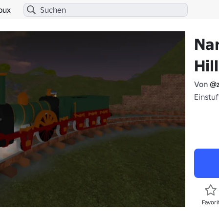
bux
Na
Hil
Von
@z
Einstuf
Favori