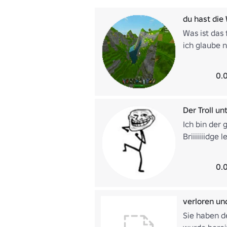
du hast die
Was ist das 
ich glaube n
0.
Der Troll un
Ich bin der 
Briiiiiiidge 
schreibe di
0.
verloren un
Sie haben d