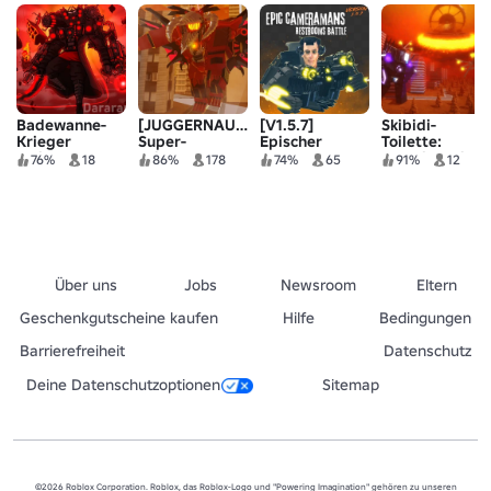
Badewanne-
[JUGGERNAUT]
[V1.5.7]
Skibidi-
Krieger
Super-
Epischer
Toilette:
Ultimate
Toilettenkampf
Kameramanen-
Stadtinvasion
76%
18
86%
178
74%
65
91%
12
(SCHNEE ❄️ 🗺️
und
+ UTSM 3.0)
Toilettenkampf
Über uns
Jobs
Newsroom
Eltern
Geschenkgutscheine kaufen
Hilfe
Bedingungen
Barrierefreiheit
Datenschutz
Deine Datenschutzoptionen
Sitemap
©2026 Roblox Corporation. Roblox, das Roblox-Logo und "Powering Imagination" gehören zu unseren