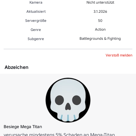
Kamera
Nicht unterstützt
Aktualisiert
3.1.2026
Servergröße
50
Action
Genre
Battlegrounds & Fighting
Sub­gen­re
Verstoß melden
Abzeichen
Besiege Mega Titan
verursache mindestens 5% Schaden an Mega-Titan