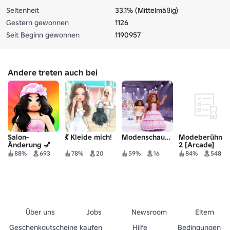
Seltenheit
33.1% (Mittelmäßig)
Gestern gewonnen
1126
Seit Beginn gewonnen
1190957
Andere treten auch bei
Salon-
💃 Kleide mich!
Modenschauplatz
Modeberühmt
Änderung 💅
2 [Arcade]
88%
693
78%
20
59%
16
84%
548
Über uns
Jobs
Newsroom
Eltern
Geschenkgutscheine kaufen
Hilfe
Bedingungen