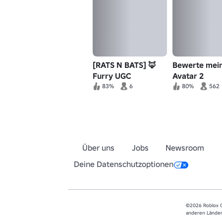
[RATS N BATS] 🦊
Bewerte mei
Furry UGC
Avatar 2
Schöpfer /
[MINISPIELE!]
83%
6
80%
562
Hersteller 🐾
Über uns
Jobs
Newsroom
Deine Datenschutzoptionen
©2026 Roblox C
anderen Länder