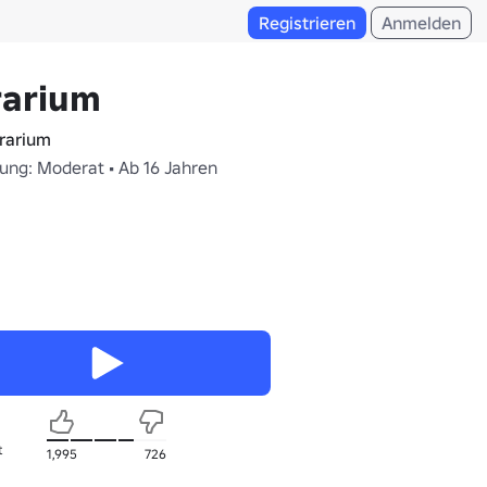
Registrieren
Anmelden
rarium
rarium
fung: Moderat • Ab 16 Jahren
t
1,995
726