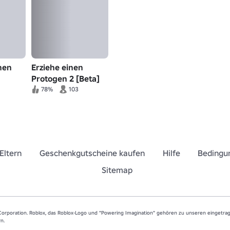
nen
Erziehe einen
Protogen 2 [Beta]
78%
103
Eltern
Geschenkgutscheine kaufen
Hilfe
Bedingu
Sitemap
orporation. Roblox, das Roblox-Logo und "Powering Imagination" gehören zu unseren eingetr
n.