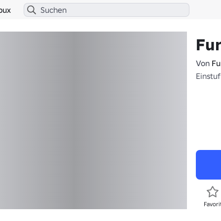
bux
Fu
Von
Fu
Einstu
Favori