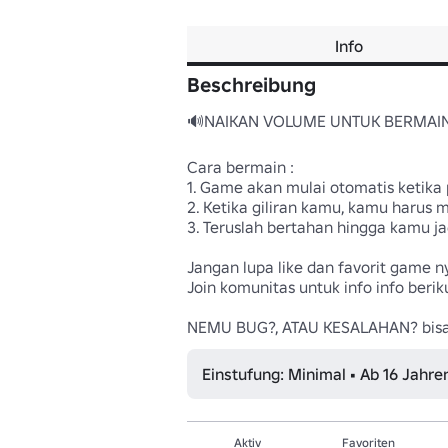
Info
Beschreibung
🔊NAIKAN VOLUME UNTUK BERMAIN!
Cara bermain :

1. Game akan mulai otomatis ketika 
2. Ketika giliran kamu, kamu harus 
3. Teruslah bertahan hingga kamu j
Jangan lupa like dan favorit game ny
Join komunitas untuk info info beriku
NEMU BUG?, ATAU KESALAHAN? bisa l
Einstufung: Minimal • Ab 16 Jahre
Aktiv
Favoriten