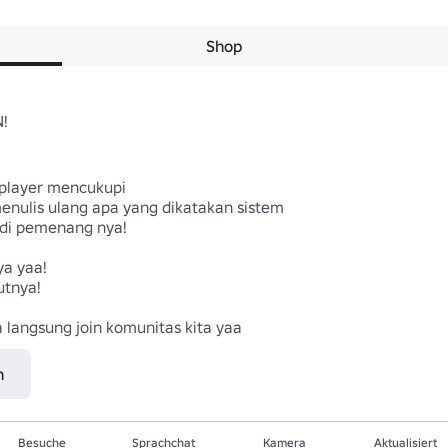
Shop


player mencukupi

menulis ulang apa yang dikatakan sistem

adi pemenang nya!

a yaa!

tnya!

angsung join komunitas kita yaa
n
Besuche
Sprachchat
Kamera
Aktualisiert