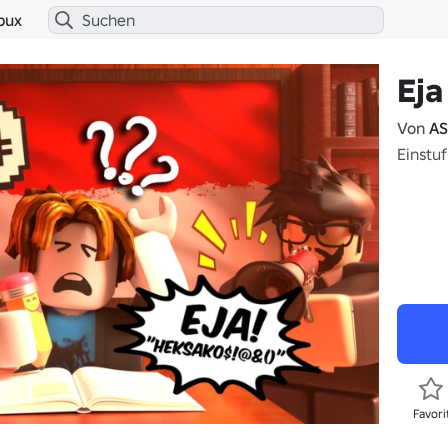
bux
Eja
Von
AS
Einstuf
Favori