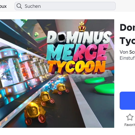
bux
Do
Ty
Von
Sc
Einstuf
Favori