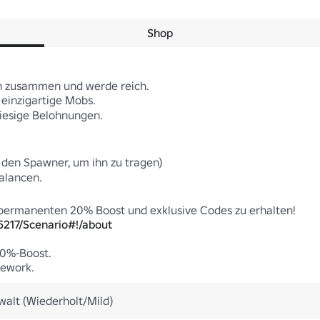
Shop
 zusammen und werde reich.

inzigartige Mobs.

iesige Belohnungen.

 den Spawner, um ihn zu tragen)

lancen.

5217/Scenario#!/about
0%-Boost.

mework.
alt (Wiederholt/Mild)