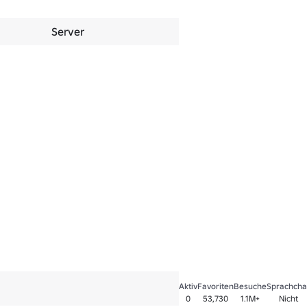
Server
Aktiv
Favoriten
Besuche
Sprachcha
0
53,730
1.1M+
Nicht