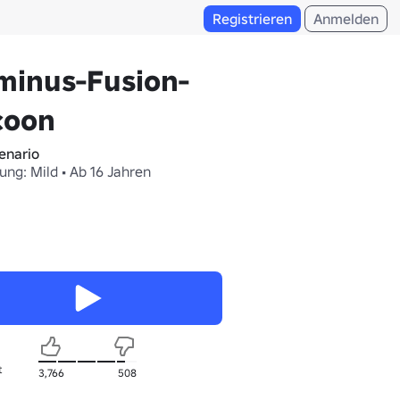
Registrieren
Anmelden
minus-Fusion-
coon
enario
ung: Mild • Ab 16 Jahren
t
3,766
508