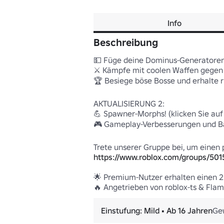
Info
Beschreibung
💵 Füge deine Dominus-Generatoren
⚔️ Kämpfe mit coolen Waffen gegen e
🏆 Besiege böse Bosse und erhalte r
AKTUALISIERUNG 2:

💪 Spawner-Morphs! (klicken Sie auf
🎮 Gameplay-Verbesserungen und Ba
https://www.roblox.com/groups/501
🌟 Premium-Nutzer erhalten einen 2
🔥 Angetrieben von roblox-ts & Fla
Einstufung: Mild • Ab 16 Jahren
Gew