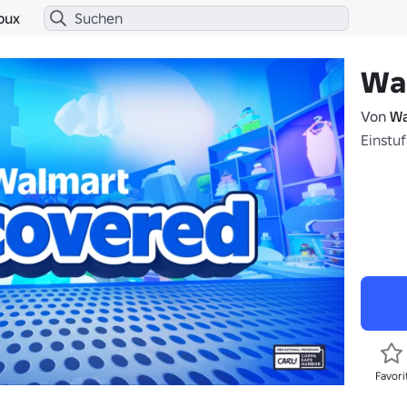
bux
Wa
Von
Wa
Einstu
Favori