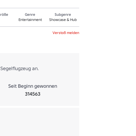
größe
Genre
Sub­gen­re
Entertainment
Showcase & Hub
Verstoß melden
 Segelflugzeug an.
Seit Beginn gewonnen
314563