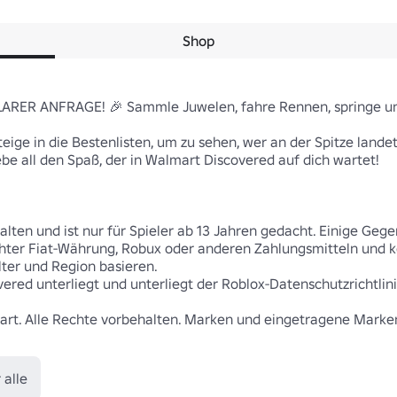
Shop
ARER ANFRAGE! 🎉 Sammle Juwelen, fahre Rennen, springe und
ige in die Bestenlisten, um zu sehen, wer an der Spitze landet!
ebe all den Spaß, der in Walmart Discovered auf dich wartet!

ten und ist nur für Spieler ab 13 Jahren gedacht. Einige Geg
hter Fiat-Währung, Robux oder anderen Zahlungsmitteln und kö
lter und Region basieren.

red unterliegt und unterliegt der Roblox-Datenschutzrichtlinie
rt. Alle Rechte vorbehalten. Marken und eingetragene Marken 
 alle