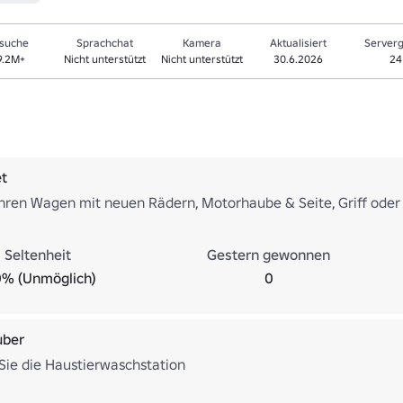
suche
Sprachchat
Kamera
Aktualisiert
Server
9.2M+
Nicht unterstützt
Nicht unterstützt
30.6.2026
24
et
Ihren Wagen mit neuen Rädern, Motorhaube & Seite, Griff oder
Seltenheit
Gestern gewonnen
0% (Unmöglich)
0
uber
ie die Haustierwaschstation