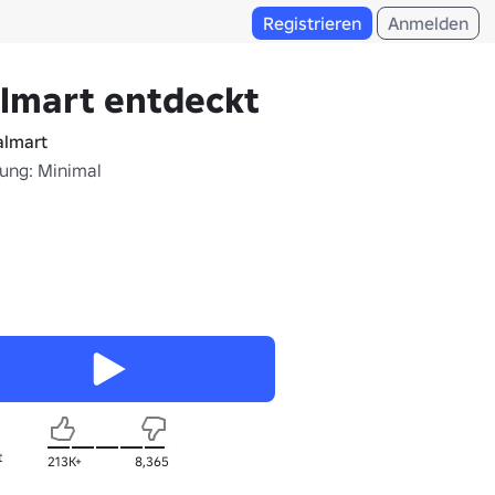
Registrieren
Anmelden
lmart entdeckt
lmart
fung: Minimal
t
213K+
8,365