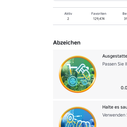
Aktiv
Favoriten
Be
2
129,474
3
Abzeichen
Ausgestatt
Passen Sie 
0.
Halte es sa
Verwenden S