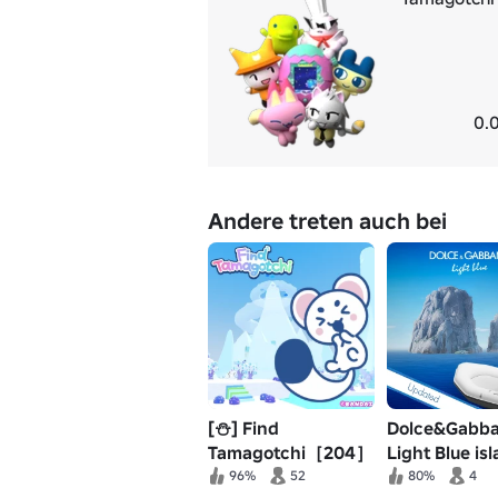
0.
Andere treten auch bei
[⛄] Find
Dolce&Gabb
Tamagotchi［204］
Light Blue is
96%
52
80%
4