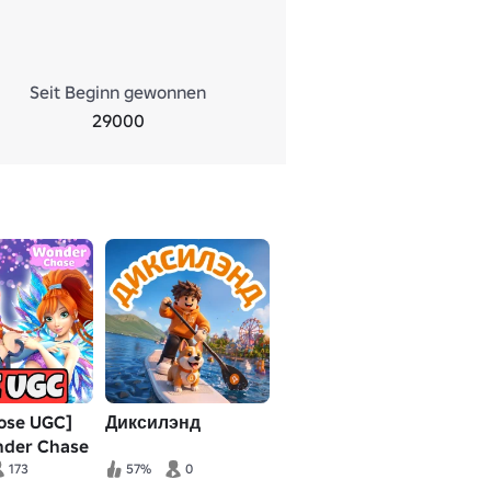
Seit Beginn gewonnen
29000
lose UGC]
Диксилэнд
der Chase
Club
173
57%
0