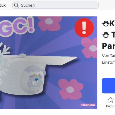
bux
⛄K
⛄ 
Pa
Von
Ta
Einstu
Favori