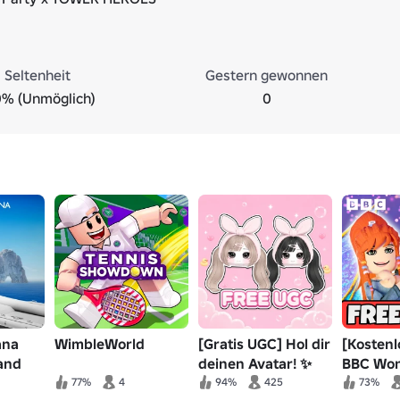
Seltenheit
Gestern gewonnen
0% (Unmöglich)
0
ana
WimbleWorld
[Gratis UGC] Hol dir
[Kosten
land
deinen Avatar! ✨
BBC Won
🧚 Winx 
77%
4
94%
425
73%