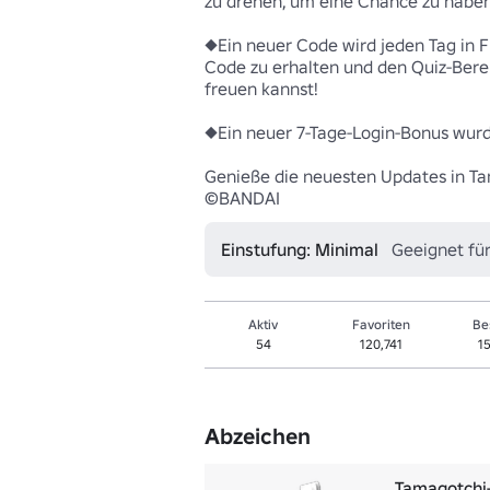
zu drehen, um eine Chance zu haben,
◆Ein neuer Code wird jeden Tag in F
Code zu erhalten und den Quiz-Bereic
freuen kannst! 

◆Ein neuer 7-Tage-Login-Bonus wurde
Genieße die neuesten Updates in Tam
©BANDAI
Einstufung: Minimal
Geeignet für
Aktiv
Favoriten
Be
54
120,741
1
Abzeichen
Tamagotchi