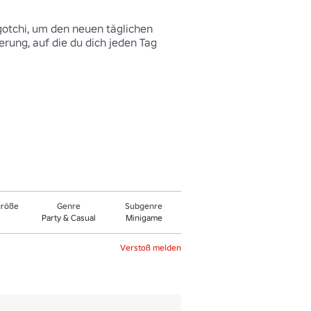
gotchi, um den neuen täglichen 
rung, auf die du dich jeden Tag 
größe
Genre
Sub­gen­re
Party & Casual
Minigame
Verstoß melden