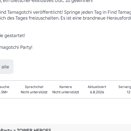
 ein Gletscher-exklusives UGC zu gewinnen! 

ind Tamagotchi veröffentlicht! Springe jeden Tag in Find Tama
h des Tages freizuschalten. Es ist eine brandneue Herausforde
 gestartet! 

agotchi Party!

 alle
suche
Sprachchat
Kamera
Aktualisiert
Server
5.5M+
Nicht unterstützt
Nicht unterstützt
6.8.2026
12
-Party x TOWER HEROES