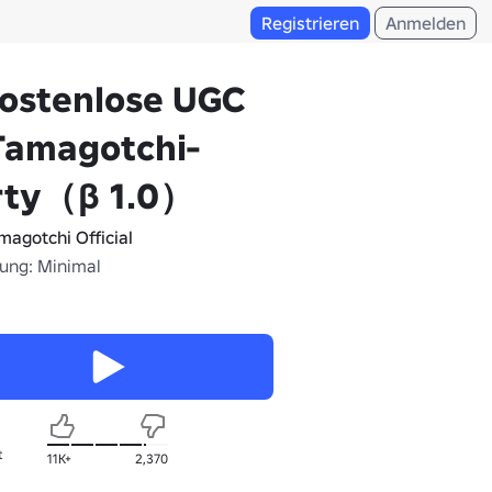
Registrieren
Anmelden
ostenlose UGC
Tamagotchi-
rty（β 1.0）
magotchi Official
fung: Minimal
t
11K+
2,370