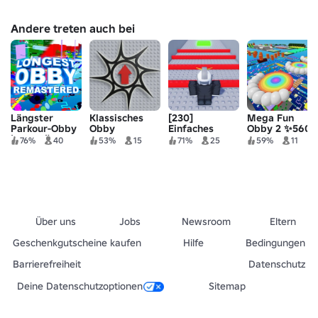
Andere treten auch bei
Längster
Klassisches
[230]
Mega Fun
Parkour-Obby
Obby
Einfaches
Obby 2 ✨560
| 2910 🎉
Obby
Stufen!
76%
40
53%
15
71%
25
59%
11
Über uns
Jobs
Newsroom
Eltern
Geschenkgutscheine kaufen
Hilfe
Bedingungen
Barrierefreiheit
Datenschutz
Deine Datenschutzoptionen
Sitemap