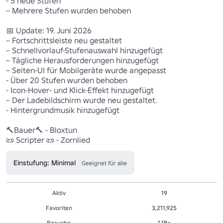
- 5 neue Stufen

– Mehrere Stufen wurden behoben 

📅 Update: 19. Juni 2026

– Fortschrittsleiste neu gestaltet 

– Schnellvorlauf-Stufenauswahl hinzugefügt

– Tägliche Herausforderungen hinzugefügt

– Seiten-UI für Mobilgeräte wurde angepasst 

- Über 20 Stufen wurden behoben 

- Icon-Hover- und Klick-Effekt hinzugefügt

– Der Ladebildschirm wurde neu gestaltet.

- Hintergrundmusik hinzugefügt

🔨Bauer🔨 - Bloxtun 

📜 Scripter 📜 - Zornlied 
Einstufung: Minimal
Geeignet für alle
Aktiv
19
Favoriten
3,211,925
Besuche
1.1B+