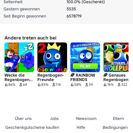
Seltenheit
100.0% (Geschenkt)
Gestern gewonnen
5535
Seit Beginn gewonnen
6578719
Andere treten auch bei
Wecke die
Regenbogen-
🌈 RAINBOW
🌈 Genaues
Regenbogenfreunde
Freunde
FRIENDS
Regenbogen-
nicht auf
SCHUTZRUNDE!
Freunde-
86%
64
83%
11K
58%
59
76%
322
(Obby)
Rollenspiel
Über uns
Jobs
Newsroom
Eltern
Geschenkgutscheine kaufen
Hilfe
Bedingungen