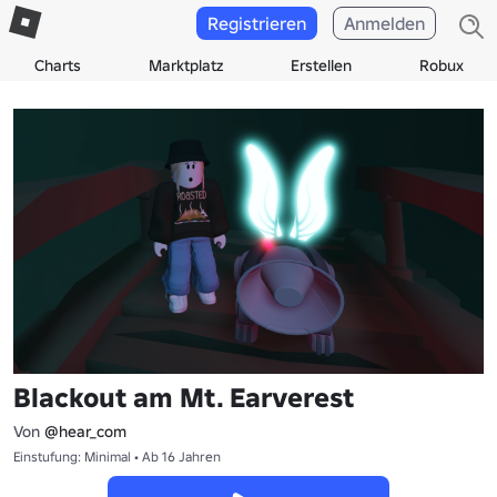
Registrieren
Anmelden
Charts
Marktplatz
Erstellen
Robux
Blackout am Mt. Earverest
Von
@hear_com
Einstufung: Minimal • Ab 16 Jahren