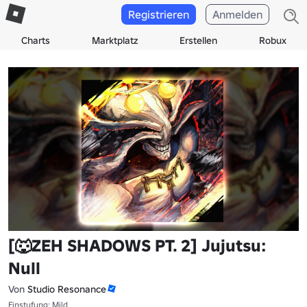
Registrieren
Anmelden
Charts
Marktplatz
Erstellen
Robux
[🐺ZEH SHADOWS PT. 2] Jujutsu:
Null
Von
Studio Resonance
Einstufung: Mild