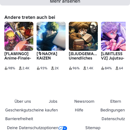
Mehr ansehen
Andere treten auch bei
[FLAMINGO]
[🌀NAOYA]
[⚖️JUDGEMAN]
[LIMITLESS
Anime-Finale-
KAIZEN
Unendliches
V2] Jujutsu-
Mission
Jujutsu
Erbe
98%
2.4K
93%
2K
96%
1.4K
84%
64
Über uns
Jobs
Newsroom
Eltern
Geschenkgutscheine kaufen
Hilfe
Bedingungen
Barrierefreiheit
Datenschutz
Deine Datenschutzoptionen
Sitemap