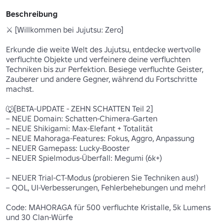
Beschreibung
⚔️ [Willkommen bei Jujutsu: Zero]

Erkunde die weite Welt des Jujutsu, entdecke wertvolle 
verfluchte Objekte und verfeinere deine verfluchten 
Techniken bis zur Perfektion. Besiege verfluchte Geister, 
Zauberer und andere Gegner, während du Fortschritte 
machst.

🐺[BETA-UPDATE - ZEHN SCHATTEN Teil 2] 

– NEUE Domain: Schatten-Chimera-Garten 

– NEUE Shikigami: Max-Elefant + Totalität 

– NEUE Mahoraga-Features: Fokus, Aggro, Anpassung 

– NEUER Gamepass: Lucky-Booster

– NEUER Spielmodus-Überfall: Megumi (6k+)

– NEUER Trial-CT-Modus (probieren Sie Techniken aus!) 

– QOL, UI-Verbesserungen, Fehlerbehebungen und mehr!

Code: MAHORAGA für 500 verfluchte Kristalle, 5k Lumens 
und 30 Clan-Würfe 
