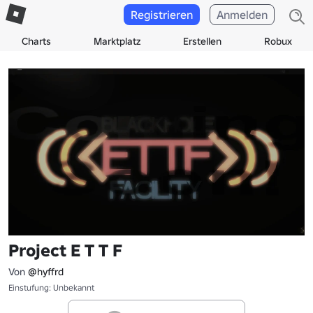
Registrieren
Anmelden
Charts
Marktplatz
Erstellen
Robux
Project E T T F
Von
@hyffrd
Einstufung: Unbekannt