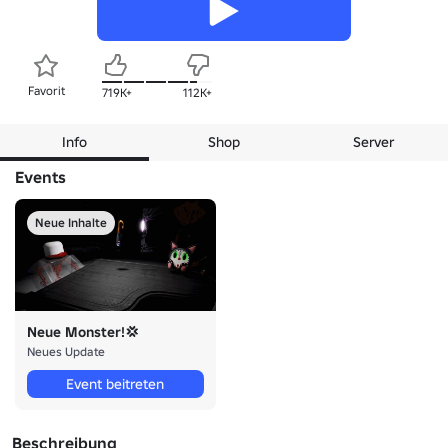
Favorit
719K+
112K+
Info
Shop
Server
Events
Neue Inhalte
Neue Monster!💢
Neues Update
Event beitreten
Beschreibung