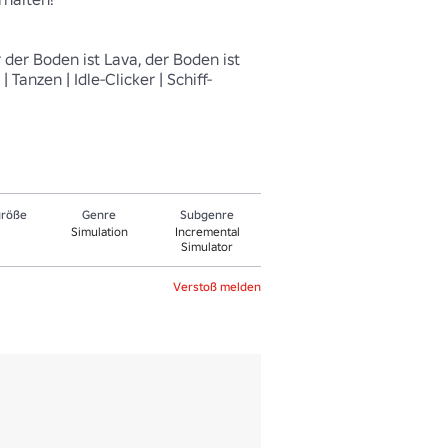
der Boden ist Lava, der Boden ist 
Tanzen | Idle-Clicker | Schiff-
größe
Genre
Sub­gen­re
Simulation
Incremental
Simulator
Verstoß melden