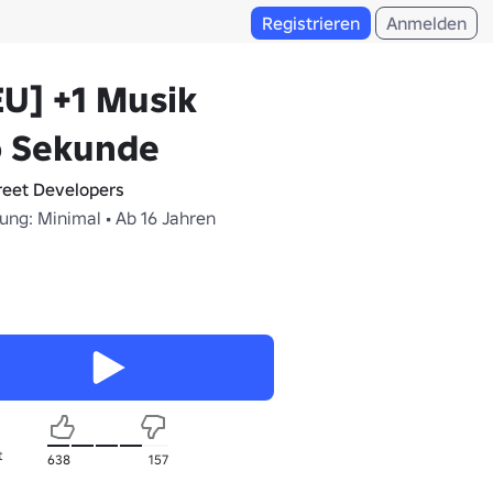
Registrieren
Anmelden
U] +1 Musik
o Sekunde
reet Developers
ung: Minimal • Ab 16 Jahren
t
638
157