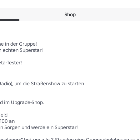
Shop
e in der Gruppe! 

 echten Superstar!

a-Tester! 

dio), um die Straßenshow zu starten.

d im Upgrade-Shop.

ld 

100 an 

n Sorgen und werde ein Superstar! 

evelopers" bei, um alle 3 Stunden eine Gruppenbelohnung zu er