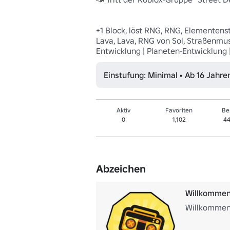
+1 Block, löst RNG, RNG, Elementenst
Lava, Lava, RNG von Sol, Straßenmusik
Entwicklung | Planeten-Entwicklung |
Einstufung: Minimal • Ab 16 Jahre
Aktiv
Favoriten
Be
0
1,102
44
Abzeichen
Willkommen 
Willkommen 