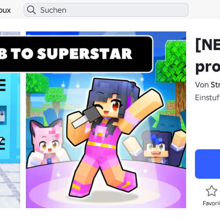
bux
[NE
pr
Von
St
Einstuf
Favori