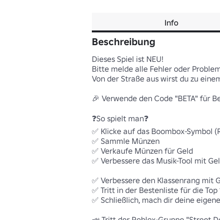
Info
Beschreibung
Dieses Spiel ist NEU! 

Bitte melde alle Fehler oder Problem
Von der Straße aus wirst du zu einem
🎉 Verwende den Code "BETA" für Bet
❓So spielt man❓

✅ Klicke auf das Boombox-Symbol (Ra
✅ Sammle Münzen 

✅ Verkaufe Münzen für Geld 

✅ Verbessere das Musik-Tool mit Gel
✅ Verbessere den Klassenrang mit Ge
✅ Tritt in der Bestenliste für die Top 
✅ Schließlich, mach dir deine eigene
📣 Tritt der Roblox-Gruppe "Street D