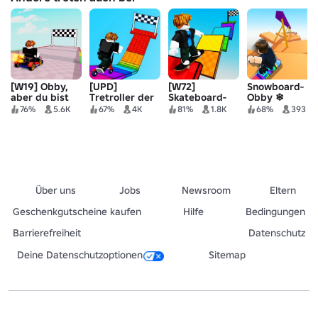
[W19] Obby,
[UPD]
[W72]
Snowboard-
aber du bist
Tretroller der
Skateboard-
Obby ❄
auf einem Kart
Hölle
Obby
76%
5.6K
67%
4K
81%
1.8K
68%
393
Über uns
Jobs
Newsroom
Eltern
Geschenkgutscheine kaufen
Hilfe
Bedingungen
Barrierefreiheit
Datenschutz
Deine Datenschutzoptionen
Sitemap