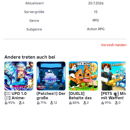
Aktualisiert
20.7.2026
Servergröße
15
RPG
Genre
Action RPG
Sub­gen­re
Verstoß melden
Andere treten auch bei
[🏴‍☠️ UPD 1.0
(Patches!!) Der
[DUELS]
[PETS 🛸] Mine
🏴‍☠️] Anime-
große
Behalte das
mit Waffen!
Überladen!
Robloxia-Krieg
Brainrot
95%
6
71%
12
85%
2
91%
0