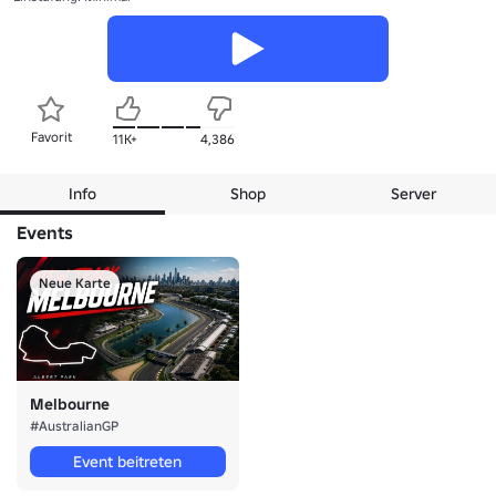
Favorit
11K+
4,386
Info
Shop
Server
Events
Neue Karte
Melbourne
#AustralianGP
Event beitreten