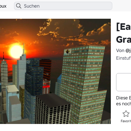
bux
[Ea
Gra
Von
@j
Einstu
Diese E
es noc
Favori