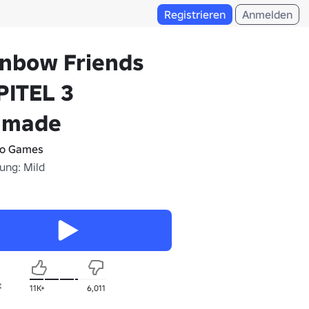
Registrieren
Anmelden
inbow Friends
PITEL 3
nmade
o Games
ung: Mild
t
11K+
6,011