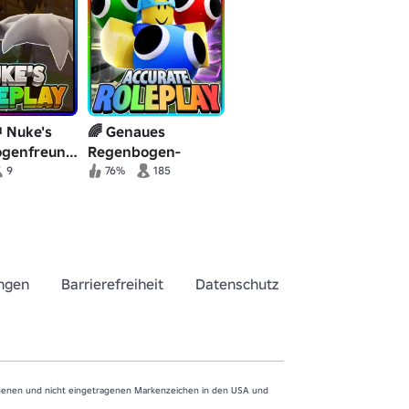
👑 Nuke's
🌈 Genaues
genfreunde
Regenbogen-
Freunde-Rollenspiel
9
76%
185
ngen
Barrierefreiheit
Datenschutz
agenen und nicht eingetragenen Markenzeichen in den USA und