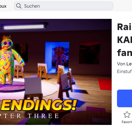
bux
Ra
KA
fa
Von
Le
Einstuf
Favori