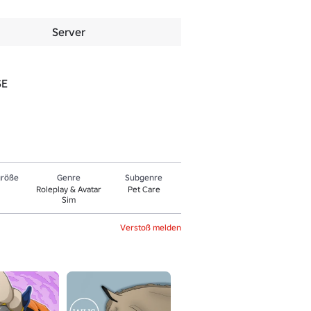
Server
SE
größe
Genre
Sub­gen­re
Roleplay & Avatar
Pet Care
Sim
Verstoß melden