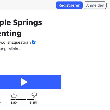
Registrieren
Anmelden
ple Springs
enting
oolishEquestrian
fung: Minimal
t
33K+
5,359