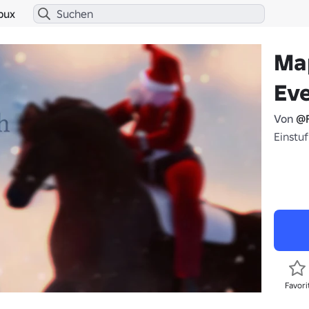
bux
Ma
Ev
Von
@F
Einstu
Favori