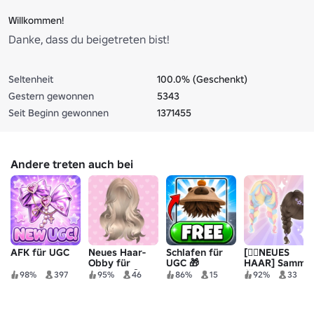
Willkommen!
Danke, dass du beigetreten bist!
Seltenheit
100.0% (Geschenkt)
Gestern gewonnen
5343
Seit Beginn gewonnen
1371455
Andere treten auch bei
AFK für UGC
Neues Haar-
Schlafen für
[💇‍♀️NEUES
Obby für
UGC 🎁
HAAR] Sammle
Mädchen [UGC
für UGC❤️
98%
397
95%
46
86%
15
92%
33
HAIR]