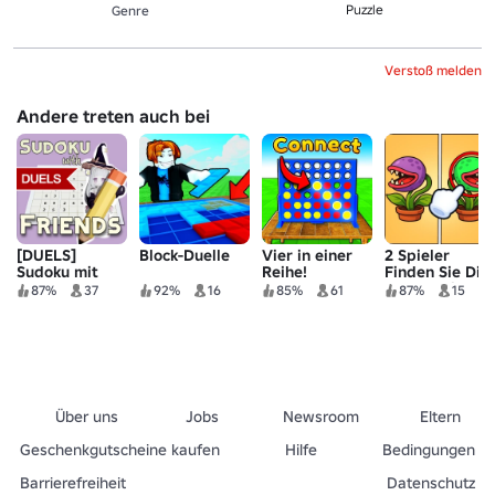
Puzzle
Genre
Verstoß melden
Andere treten auch bei
[DUELS]
Block-Duelle
Vier in einer
2 Spieler
Sudoku mit
Reihe!
Finden Sie Die
Freunden ✏️
Unterschiede
87%
37
92%
16
85%
61
87%
15
🔍
Über uns
Jobs
Newsroom
Eltern
Geschenkgutscheine kaufen
Hilfe
Bedingungen
Barrierefreiheit
Datenschutz