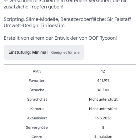
✨ Verschmelze Schleime in seltenere Versionen, die dir 
zusätzliche Tropfen geben!

Scripting, Slime-Modelle, Benutzeroberfläche: Sir_Falstaff

Umwelt-Design: TipToesTim

Erstellt von einem der Entwickler von OOF Tycoon!
Einstufung: Minimal
Geeignet für alle
Aktiv
12
Favoriten
441,917
Besuche
36.2M+
Sprachchat
Nicht unterstützt
Kamera
Nicht unterstützt
Aktualisiert
16.5.2026
Servergröße
8
Simulation
Genre