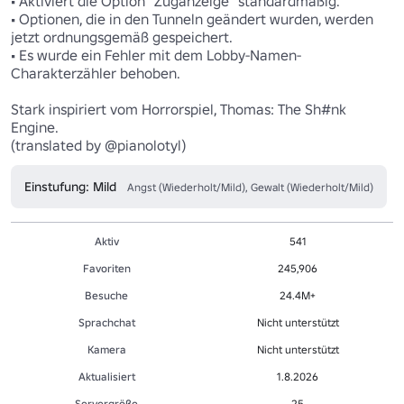
• Aktiviert die Option "Zuganzeige" standardmäßig.

• Optionen, die in den Tunneln geändert wurden, werden 
jetzt ordnungsgemäß gespeichert.

• Es wurde ein Fehler mit dem Lobby-Namen-
Charakterzähler behoben.

Stark inspiriert vom Horrorspiel, Thomas: The Sh#nk 
Engine.

(translated by @pianolotyl)
Einstufung: Mild
Angst (Wiederholt/Mild), Gewalt (Wiederholt/Mild)
Aktiv
541
Favoriten
245,906
Besuche
24.4M+
Sprachchat
Nicht unterstützt
Kamera
Nicht unterstützt
Aktualisiert
1.8.2026
Servergröße
25