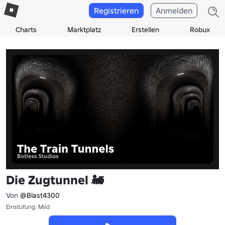
Registrieren
Anmelden
Charts
Marktplatz
Erstellen
Robux
Die Zugtunnel 🚂
Von
@Blast4300
Einstufung: Mild