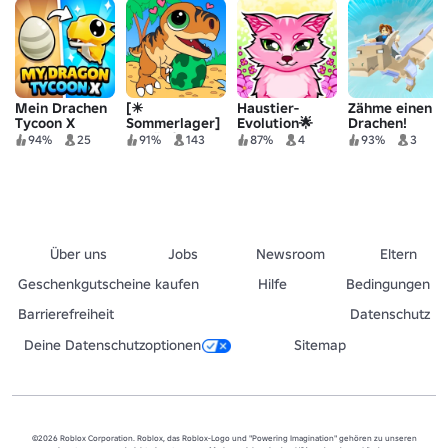
Mein Drachen
[☀
Haustier-
Zähme einen
Tycoon X
Sommerlager]
Evolution🌟
Drachen!
Schlüpfen und
94%
25
91%
143
87%
4
93%
3
basteln:
Prähistorisches
Paradies
Über uns
Jobs
Newsroom
Eltern
Geschenkgutscheine kaufen
Hilfe
Bedingungen
Barrierefreiheit
Datenschutz
Deine Datenschutzoptionen
Sitemap
©2026 Roblox Corporation. Roblox, das Roblox-Logo und "Powering Imagination" gehören zu unseren