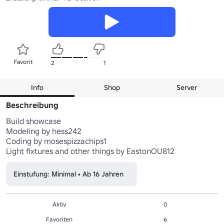
Favorit
2
1
Info
Shop
Server
Beschreibung
Build showcase

Modeling by hess242

Coding by mosespizzachips1

Einstufung: Minimal • Ab 16 Jahren
Aktiv
0
Favoriten
6