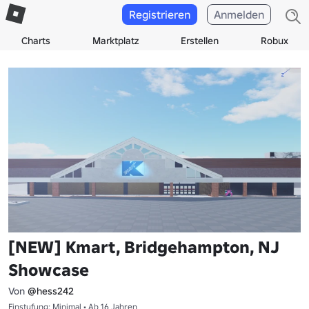
Registrieren
Anmelden
Charts
Marktplatz
Erstellen
Robux
[NEW] Kmart, Bridgehampton, NJ
Showcase
Von
@hess242
Einstufung: Minimal • Ab 16 Jahren