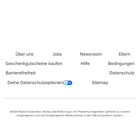
Über uns
Jobs
Newsroom
Eltern
Geschenkgutscheine kaufen
Hilfe
Bedingungen
Barrierefreiheit
Datenschutz
Deine Datenschutzoptionen
Sitemap
©2026 Roblox Corporation. Roblox, das Roblox-Logo und "Powering Imagination" gehören zu unseren
eingetragenen und nicht eingetragenen Markenzeichen in den USA und anderen Ländern.