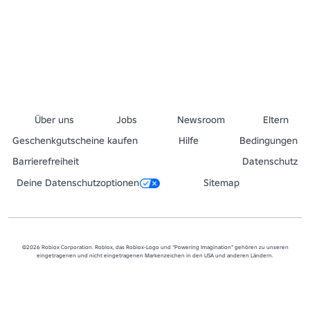
Über uns
Jobs
Newsroom
Eltern
Geschenkgutscheine kaufen
Hilfe
Bedingungen
Barrierefreiheit
Datenschutz
Deine Datenschutzoptionen
Sitemap
©2026 Roblox Corporation. Roblox, das Roblox-Logo und "Powering Imagination" gehören zu unseren
eingetragenen und nicht eingetragenen Markenzeichen in den USA und anderen Ländern.