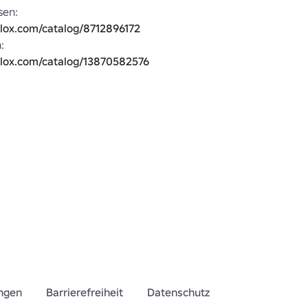
🧥 Passende Hosen: 
blox.com/catalog/8712896172
🧥 NEUE Version: 
blox.com/catalog/13870582576
🧥 mit Handschuhen: 
blox.com/catalog/13870582576
🧥 Noch ein schwarzer Mantel: 
blox.com/catalog/15361330013
🧥 Weißer Mantel: 
blox.com/catalog/15350646257
 
https://www.roblox.com/catalog?
Category=1&CreatorName=Herte
🧥 Weitere Anzüge: 
blox.com/catalog?
Category=1&CreatorName=Herte
ngen
Barrierefreiheit
Datenschutz