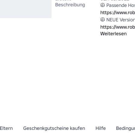
Beschreibung
https://www.ro
https://www.ro
Weiterlesen
https://www.ro
https://www.ro
https://www.ro
🧥 Mehr Mäntel:
Keyword=coat&
https://www.ro
Keyword=suit&
Eltern
Geschenkgutscheine kaufen
Hilfe
Bedingu