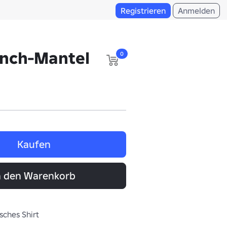
Registrieren
Anmelden
ench-Mantel
0
Kaufen
n den Warenkorb
isches Shirt