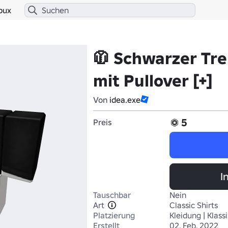
bux
🧥 Schwarzer Tr
mit Pullover [+]
Von
idea.exe
5
Preis
I
Tauschbar
Nein
Art
Classic Shirts
Platzierung
Kleidung | Klass
Erstellt
02. Feb. 2022