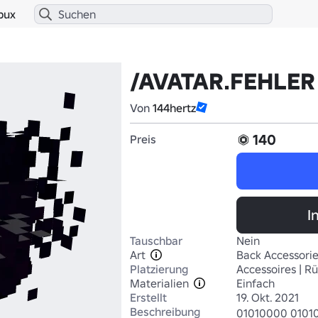
bux
/AVATAR.FEHLER
Von
144hertz
140
Preis
I
Tauschbar
Nein
Art
Back Accessori
Platzierung
Accessoires | R
Materialien
Einfach
Erstellt
19. Okt. 2021
Beschreibung
01010000 01010