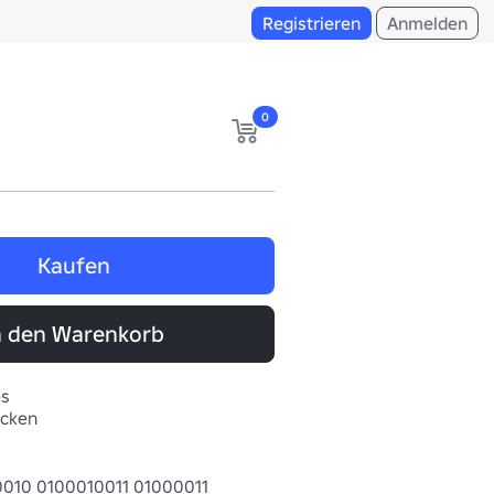
Registrieren
Anmelden
0
Kaufen
n den Warenkorb
es
ücken
010 0100010011 01000011 