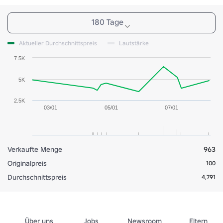
180 Tage
Aktueller Durchschnittspreis
Lautstärke
7.5K
5K
2.5K
03/01
05/01
07/01
Verkaufte Menge
963
Originalpreis
100
Durchschnittspreis
4,791
Über uns
Jobs
Newsroom
Eltern