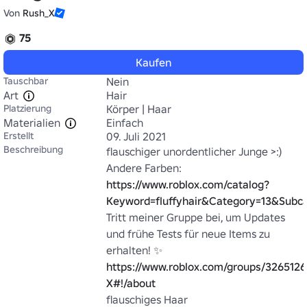
Von
Rush_X
75
Kaufen
Tauschbar
Nein
Art
Hair
Platzierung
Körper | Haar
Materialien
Einfach
Erstellt
09. Juli 2021
Beschreibung
flauschiger unordentlicher Junge >:)

Andere Farben: 
https://www.roblox.com/catalog?
Keyword=fluffyhair&Category=13&Sub
Tritt meiner Gruppe bei, um Updates 
und frühe Tests für neue Items zu 
erhalten! ✨ 
https://www.roblox.com/groups/3265126
X#!/about
flauschiges Haar