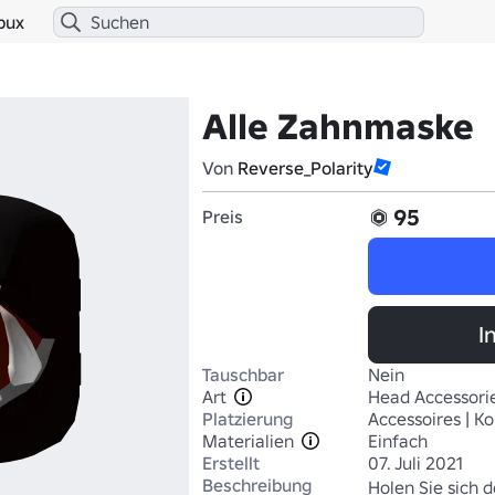
bux
Alle Zahnmaske
Von
Reverse_Polarity
95
Preis
I
Tauschbar
Nein
Art
Head Accessori
Platzierung
Accessoires | Ko
Materialien
Einfach
Erstellt
07. Juli 2021
Beschreibung