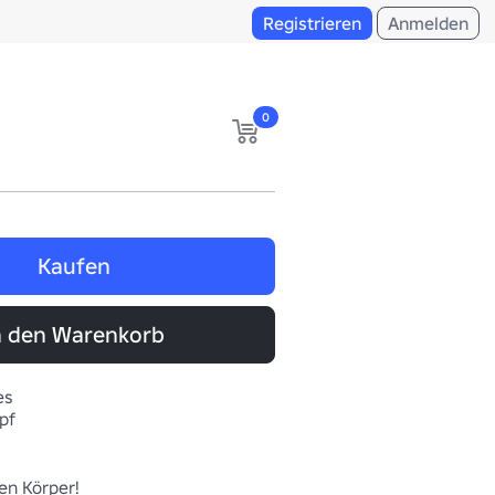
Registrieren
Anmelden
0
Kaufen
n den Warenkorb
es
pf
Holen Sie sich den Körper! 