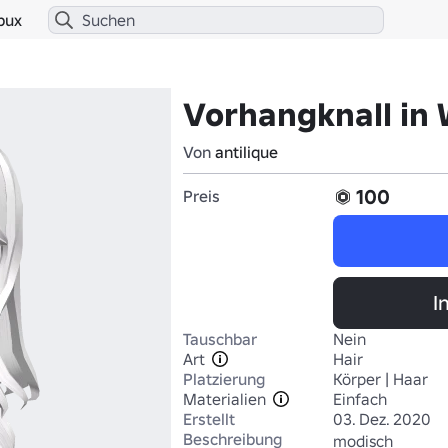
bux
Vorhangknall in
Von
antilique
100
Preis
I
Tauschbar
Nein
Art
Hair
Platzierung
Körper | Haar
Materialien
Einfach
Erstellt
03. Dez. 2020
Beschreibung
modisch