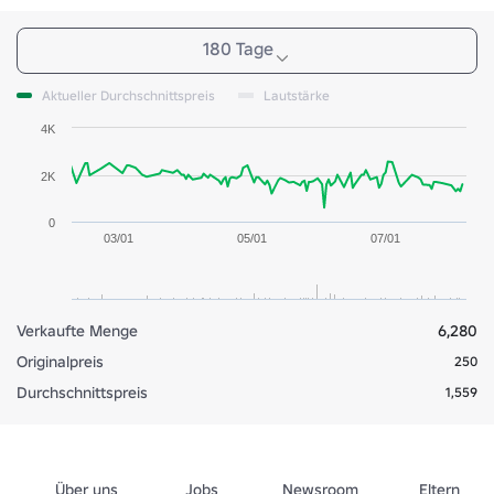
180 Tage
Aktueller Durchschnittspreis
Lautstärke
4K
2K
0
03/01
05/01
07/01
Verkaufte Menge
6,280
Originalpreis
250
Durchschnittspreis
1,559
Über uns
Jobs
Newsroom
Eltern