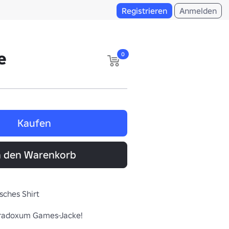
Registrieren
Anmelden
e
0
Kaufen
n den Warenkorb
isches Shirt
Paradoxum Games-Jacke!
