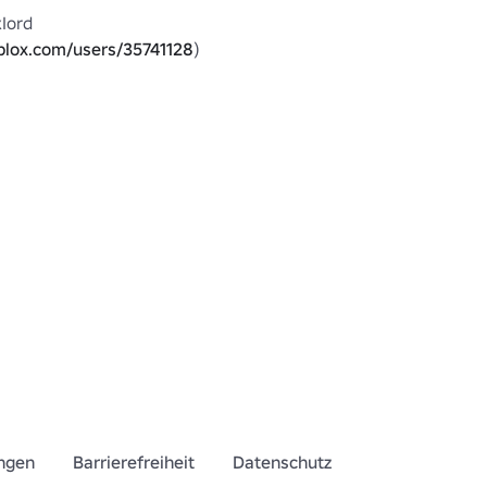
Iord 
blox.com/users/35741128
)

👕 Mehr TDS-Shirts bei TlX Clothing: 
blox.com/groups/6589372
ngen
Barrierefreiheit
Datenschutz