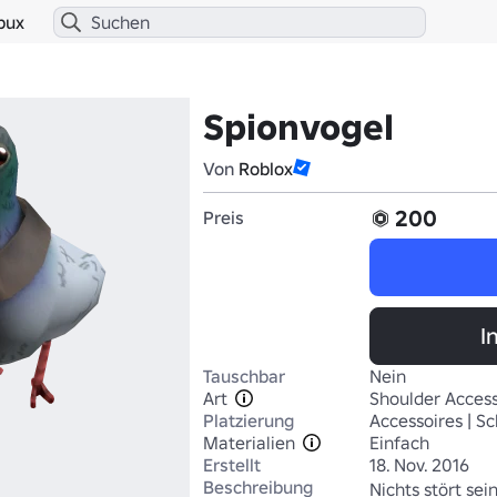
bux
Spionvogel
Von
Roblox
200
Preis
I
Tauschbar
Nein
Art
Shoulder Access
Platzierung
Accessoires | Sc
Materialien
Einfach
Erstellt
18. Nov. 2016
Beschreibung
Nichts stört sei