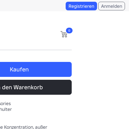
Registrieren
Anmelden
0
Kaufen
n den Warenkorb
ories
hulter
ne Konzentration, außer 